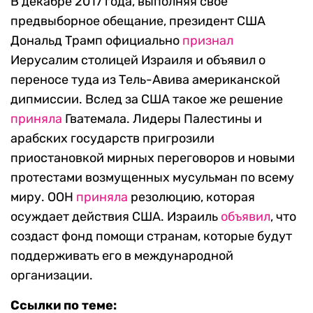
В декабре 2017 года, выполняя свое
предвыборное обещание, президент США
Дональд Трамп официально
признал
Иерусалим столицей Израиля и объявил о
переносе туда из Тель-Авива американской
дипмиссии. Вслед за США такое же решение
приняла
Гватемала. Лидеры Палестины и
арабских государств пригрозили
приостановкой мирных переговоров и новыми
протестами возмущенных мусульман по всему
миру. ООН
приняла
резолюцию, которая
осуждает действия США. Израиль
объявил
, что
создаст фонд помощи странам, которые будут
поддерживать его в международной
организации.
Ссылки по теме: