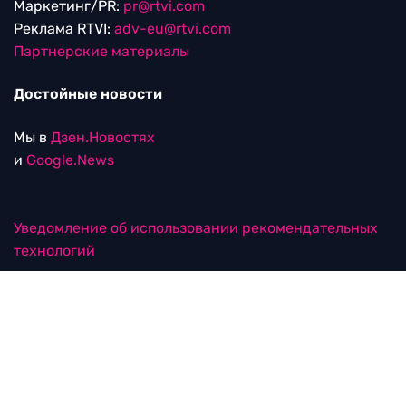
Маркетинг/PR:
pr@rtvi.com
Реклама RTVI:
adv-eu@rtvi.com
Партнерские материалы
Достойные новости
Мы в
Дзен.Новостях
и
Google.News
Уведомление об использовании рекомендательных
технологий
RTVI в соцсетях