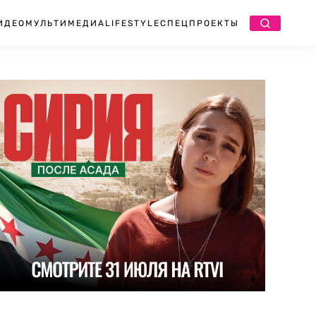
ИДЕО
МУЛЬТИМЕДИА
LIFESTYLE
СПЕЦПРОЕКТЫ