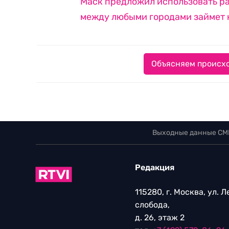
Маск предложил использовать р
между любыми городами займет 
Объясняем происхо
Выходные данные СМ
Редакция
115280, г. Москва, ул. 
слобода,
д. 26, этаж 2