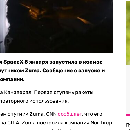
 SpaceX 8 января запустила в космос
спутником Zuma. Сообщение о запуске и
компании.
са Канаверал. Первая ступень ракеты
 повторного использования.
чен спутник Zuma. CNN
сообщает
, что его
тва США. Zuma построила компания Northrop
П