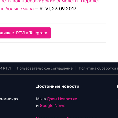
акеты как пассажирские самолеты. Перелет
не больше часа
— RTVI, 23.09.2017
дящее. RTVI в Telegram
И RTVI
|
Пользовательское соглашение
|
Политика обработки
Достойные новости
Ленинская
Мы в
Дзен.Новостях
и
Google.News