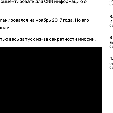
о
комментировать для CNN информацию о
06
R
анировался на ноябрь 2017 года. Но его
И
0
инам.
В
тью весь запуск из-за секретности миссии.
Е
06
П
о
06