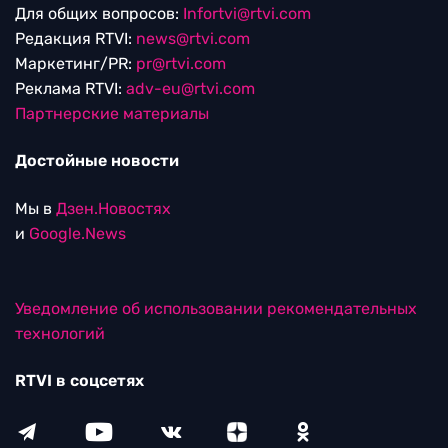
Для общих вопросов:
Infortvi@rtvi.com
Редакция RTVI:
news@rtvi.com
Маркетинг/PR:
pr@rtvi.com
Реклама RTVI:
adv-eu@rtvi.com
Партнерские материалы
Достойные новости
Мы в
Дзен.Новостях
и
Google.News
Уведомление об использовании рекомендательных
технологий
RTVI в соцсетях