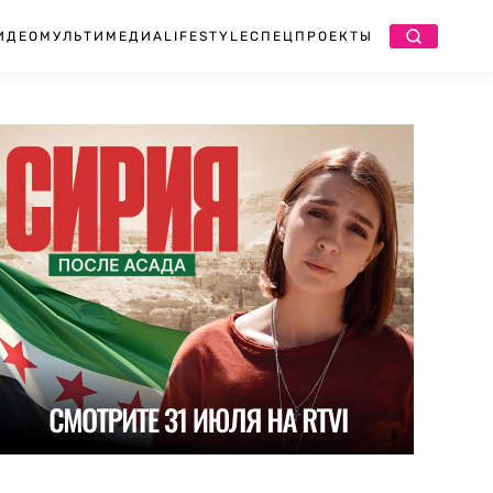
ИДЕО
МУЛЬТИМЕДИА
LIFESTYLE
СПЕЦПРОЕКТЫ