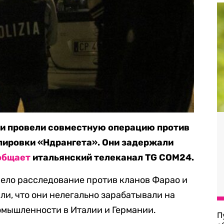
ии провели совместную операцию против
пировки «Ндрангета». Они задержали
общает
итальянский телеканал TG COM24.
вело расследование против кланов Фарао и
и, что они нелегально зарабатывали на
омышленности в Италии и Германии.
П