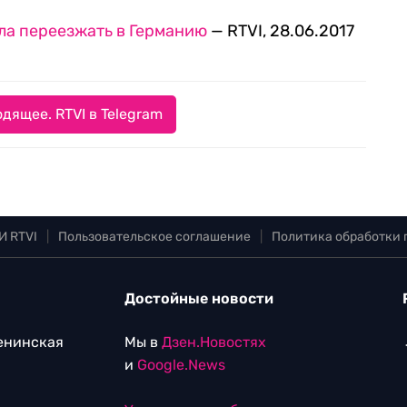
ала переезжать в Германию
— RTVI, 28.06.2017
дящее. RTVI в Telegram
И RTVI
|
Пользовательское соглашение
|
Политика обработки
Достойные новости
Ленинская
Мы в
Дзен.Новостях
и
Google.News