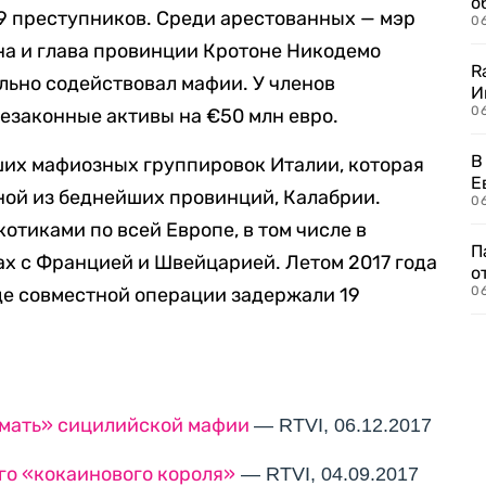
о
9 преступников. Среди арестованных — мэр
06
на и глава провинции Кротоне Никодемо
R
ьно содействовал мафии. У членов
И
0
езаконные активы на €50 млн евро.
В
ших мафиозных группировок Италии, которая
Е
дной из беднейших провинций, Калабрии.
06
отиками по всей Европе, в том числе в
П
ах с Францией и Швейцарией. Летом 2017 года
о
де совместной операции задержали 19
06
 мать» сицилийской мафии
— RTVI, 06.12.2017
го «кокаинового короля»
— RTVI, 04.09.2017