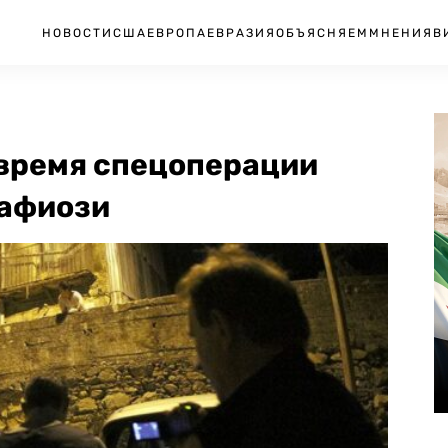
НОВОСТИ
США
ЕВРОПА
ЕВРАЗИЯ
ОБЪЯСНЯЕМ
МНЕНИЯ
В
 время спецоперации
мафиози