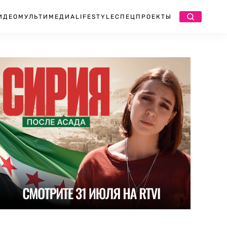
ИДЕО
МУЛЬТИМЕДИА
LIFESTYLE
СПЕЦПРОЕКТЫ