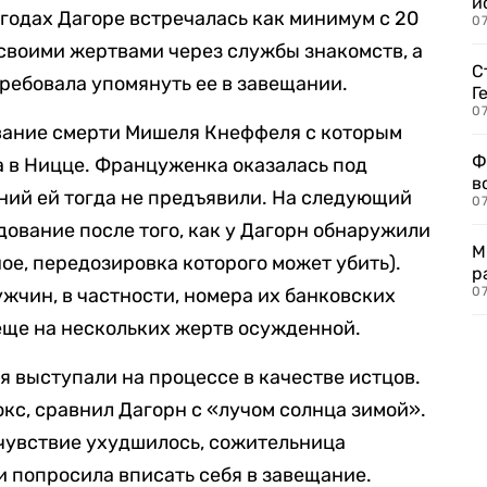
и
 годах Дагоре встречалась как минимум с 20
0
своими жертвами через службы знакомств, а
С
требовала упомянуть ее в завещании.
Г
07
ование смерти Мишеля Кнеффеля с которым
Ф
 в Ницце. Француженка оказалась под
в
ний ей тогда не предъявили. На следующий
07
дование после того, как у Дагорн обнаружили
М
ое, передозировка которого может убить).
р
жчин, в частности, номера их банковских
07
еще на нескольких жертв осужденной.
 выступали на процессе в качестве истцов.
окс, сравнил Дагорн с «лучом солнца зимой».
мочувствие ухудшилось, сожительница
и попросила вписать себя в завещание.