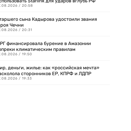
спользовать Starlink для ударов вглубь РФ
7.08.2026 / 20:58
таршего сына Кадырова удостоили звания
ероя Чечни
.08.2026 / 20:31
РГ финансировала бурение в Амазонии
опреки климатическим правилам
.08.2026 / 19:50
ир, деньги, жилье: как «российская мечта»
асколола сторонников ЕР, КПРФ и ЛДПР
.08.2026 / 19:33