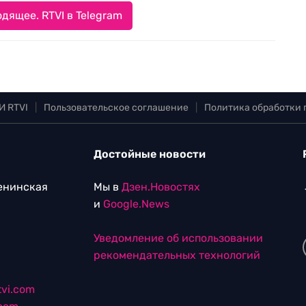
дящее. RTVI в Telegram
И RTVI
|
Пользовательское соглашение
|
Политика обработки
Достойные новости
Ленинская
Мы в
Дзен.Новостях
и
Google.News
Уведомление об использовании
рекомендательных технологий
vi.com