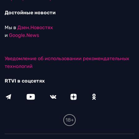
Достойные новости
Мы в
Дзен.Новостях
и
Google.News
Уведомление об использовании рекомендательных
технологий
RTVI в соцсетях
18+