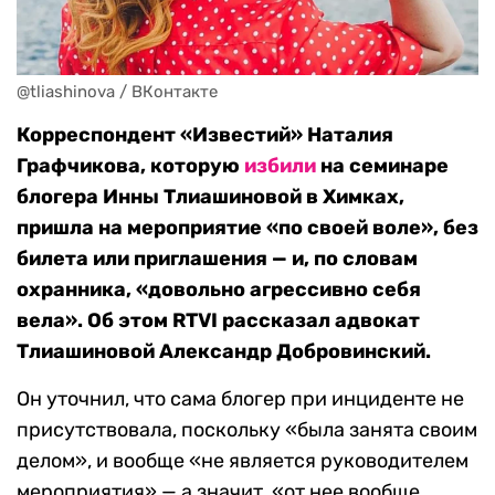
@tliashinova / ВКонтакте
Корреспондент «Известий» Наталия
Графчикова, которую
избили
на семинаре
блогера Инны Тлиашиновой в Химках,
пришла на мероприятие «по своей воле», без
билета или приглашения — и, по словам
охранника, «довольно агрессивно себя
вела». Об этом RTVI рассказал адвокат
Тлиашиновой Александр Добровинский.
Он уточнил, что сама блогер при инциденте не
присутствовала, поскольку «была занята своим
делом», и вообще «не является руководителем
мероприятия» — а значит, «от нее вообще