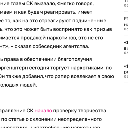
Т
ние главы СК вызвало, «мягко говоря,
06
маем и как будем реагировать, имеет
F
е то, как на это отреагируют подчиненные
н
, что это может быть воспринято как призыв
06
имается продажей наркотиков, это не его
«
нт», – сказал собеседник агентства.
в
06
ь права в обеспечении благополучия
«
Моргенштерн сегодня торгует наркотиками, по
р
Он также добавил, что рэпер вовлекает в свою
06
молодых людей.
управление СК
начало
проверку творчества
д по статье о склонении неопределенного
шеннолетних, к употреблению наркотиков