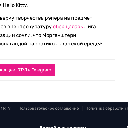
ello Kitty.
оверку творчества рэпера на предмет
ов в Генпрокуратуру
обращалась
Лига
изации сочли, что Моргенштерн
опагандой наркотиков в детской среде».
дящее. RTVI в Telegram
И RTVI
|
Пользовательское соглашение
|
Политика обработки
Достойные новости