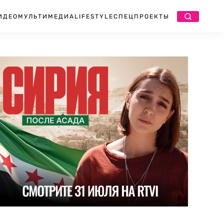
ИДЕО
МУЛЬТИМЕДИА
LIFESTYLE
СПЕЦПРОЕКТЫ