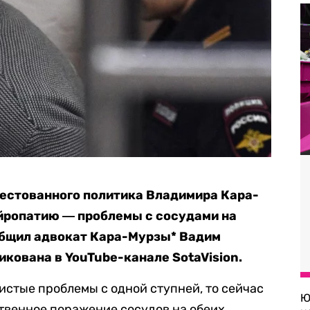
естованного политика Владимира Кара-
ейропатию ― проблемы с сосудами на
ообщил адвокат Кара-Мурзы* Вадим
ликована в
YouTube
-канале
SotaVision.
дистые проблемы с одной ступней, то сейчас
Ю
твенное поражение сосудов на обеих