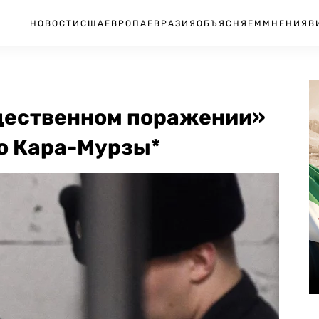
НОВОСТИ
США
ЕВРОПА
ЕВРАЗИЯ
ОБЪЯСНЯЕМ
МНЕНИЯ
В
щественном поражении»
го Кара-Мурзы*