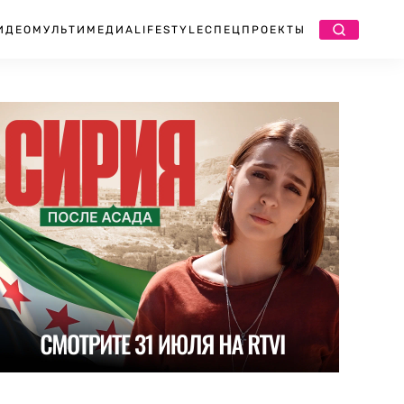
ИДЕО
МУЛЬТИМЕДИА
LIFESTYLE
СПЕЦПРОЕКТЫ