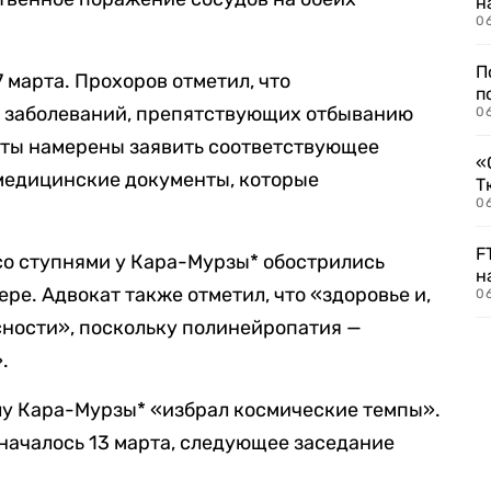
н
06
П
 марта. Прохоров отметил, что
п
к заболеваний, препятствующих отбыванию
0
каты намерены заявить соответствующее
«
 медицинские документы, которые
Т
06
F
со ступнями у Кара-Мурзы* обострились
н
ре. Адвокат также отметил, что «здоровье и,
06
сности», поскольку полинейропатия —
.
елу Кара-Мурзы* «избрал космические темпы».
началось 13 марта, следующее заседание