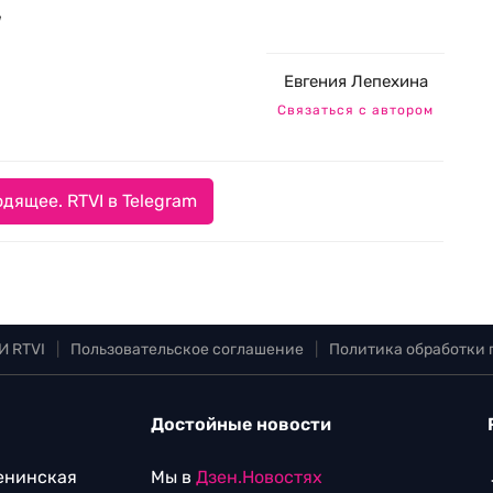
м
Евгения Лепехина
Связаться с автором
дящее. RTVI в Telegram
И RTVI
|
Пользовательское соглашение
|
Политика обработки
Достойные новости
Ленинская
Мы в
Дзен.Новостях