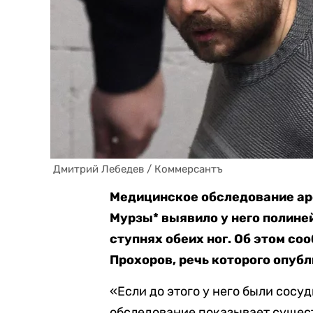
 Дмитрий Лебедев / Коммерсантъ
Медицинское обследование ар
Мурзы* выявило у него полин
ступнях обеих ног. Об этом с
Прохоров, речь которого опуб
«Если до этого у него были сосу
обследование показывает сущес