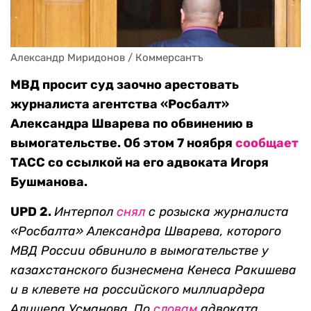
Александр Миридонов / Коммерсантъ
МВД просит суд заочно арестовать
журналиста агентства «Росбалт»
Александра Шварева по обвинению в
вымогательстве. Об этом 7 ноября
сообщает
ТАСС со ссылкой на его адвоката Игоря
Бушманова.
UPD 2.
Интерпол
снял
с розыска журналиста
«Росбалта» Александра Шварева, которого
МВД России обвинило в вымогательстве у
казахстанского бизнесмена Кенеса Ракишева
и в клевете на российского миллиардера
Алишера Усманова. По
словам
адвоката