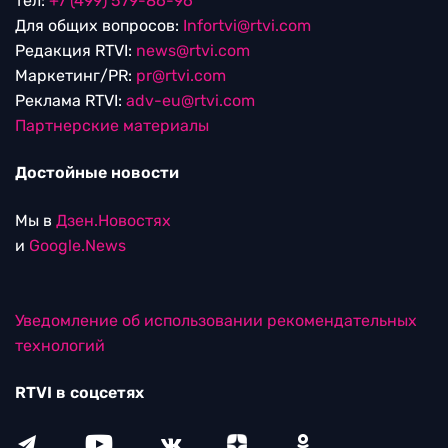
тел:
+7 (499) 579-86-96
Для общих вопросов:
Infortvi@rtvi.com
Редакция RTVI:
news@rtvi.com
Маркетинг/PR:
pr@rtvi.com
Реклама RTVI:
adv-eu@rtvi.com
Партнерские материалы
Достойные новости
Мы в
Дзен.Новостях
и
Google.News
Уведомление об использовании рекомендательных
технологий
RTVI в соцсетях