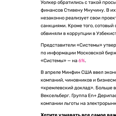
Уолкер обратились с такой прос
финансов Стивену Мнучину. В их
незаконно реализует свои проек
санкциями. Кроме того, сотовый
обвиняли в коррупции в Узбекис
Представители «Системы» утверж
по информации Московской бирж
«Системы» — на
6%
.
В апреле Минфин США ввел экон
компаний, чиновников и бизнесме
«кремлевский доклад». Больше в
Вексельберг. Группа En+ Дерип
компании льготы на электрорынк
Хотите узнавать все самое ва