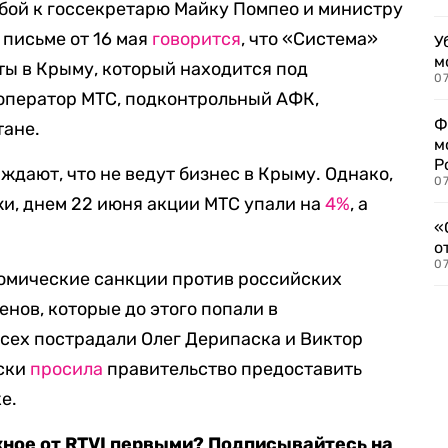
ьбой к госсекретарю Майку Помпео и министру
 письме от 16 мая
говорится
, что «Система»
У
м
ты в Крыму, который находится под
07
 оператор МТС, подконтрольный АФК,
Ф
тане.
м
Р
дают, что не ведут бизнес в Крыму. Однако,
07
и, днем 22 июня акции МТС упали на
4%
, а
«
о
07
омические санкции против российских
нов, которые до этого попали в
сех пострадали Олег Дерипаска и Виктор
аски
просила
правительство предоставить
е.
жное от RTVI первыми? Подписывайтесь на