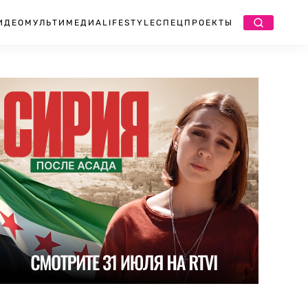
ИДЕО
МУЛЬТИМЕДИА
LIFESTYLE
СПЕЦПРОЕКТЫ