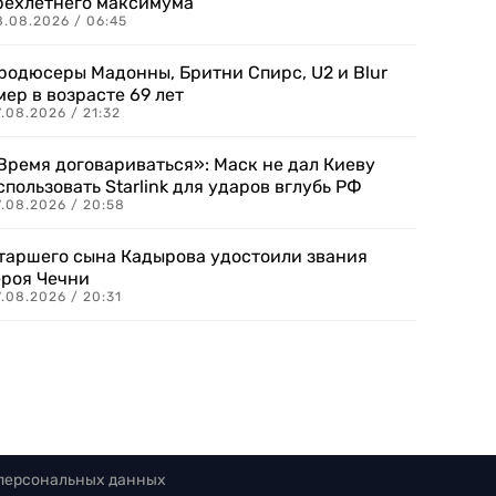
рехлетнего максимума
8.08.2026 / 06:45
родюсеры Мадонны, Бритни Спирс, U2 и Blur
мер в возрасте 69 лет
.08.2026 / 21:32
Время договариваться»: Маск не дал Киеву
спользовать Starlink для ударов вглубь РФ
7.08.2026 / 20:58
таршего сына Кадырова удостоили звания
ероя Чечни
.08.2026 / 20:31
 персональных данных