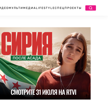
ИДЕО
МУЛЬТИМЕДИА
LIFESTYLE
СПЕЦПРОЕКТЫ