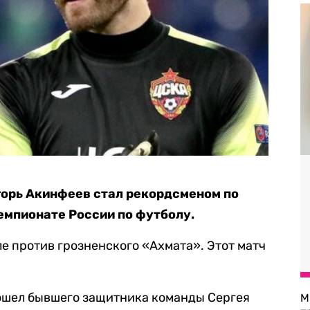
горь Акинфеев стал рекордсменом по
емпионате России по футболу.
ле против грозненского «Ахмата». Этот матч
ошел бывшего защитника команды Сергея
М