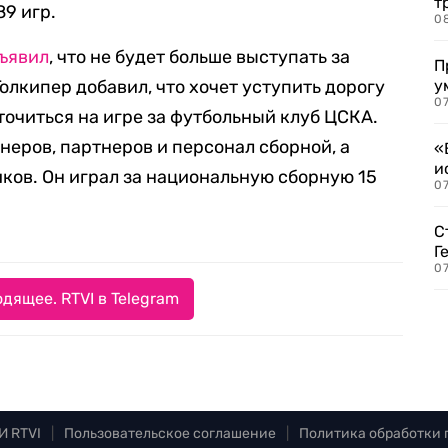
т
89 игр.
0
ъявил
, что не будет больше выступать за
П
олкипер добавил, что хочет уступить дорогу
у
07
очиться на игре за футбольный клуб ЦСКА.
неров, партнеров и персонал сборной, а
«
и
ков. Он играл за национальную сборную 15
0
С
Г
07
дящее. RTVI в Telegram
И RTVI
|
Пользовательское соглашение
|
Политика обработки