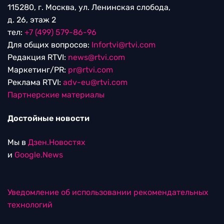
115280, г. Москва, ул. Ленинская слобода,
д. 26, этаж 2
тел:
+7 (499) 579-86-96
Для общих вопросов:
Infortvi@rtvi.com
Редакция RTVI:
news@rtvi.com
Маркетинг/PR:
pr@rtvi.com
Реклама RTVI:
adv-eu@rtvi.com
Партнерские материалы
Достойные новости
Мы в
Дзен.Новостях
и
Google.News
Уведомление об использовании рекомендательных
технологий