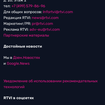
д. 26, этаж 2
тел:
+7 (499) 579-86-96
Для общих вопросов:
Infortvi@rtvi.com
Редакция RTVI:
news@rtvi.com
Маркетинг/PR:
pr@rtvi.com
Реклама RTVI:
adv-eu@rtvi.com
Партнерские материалы
Достойные новости
Мы в
Дзен.Новостях
и
Google.News
Уведомление об использовании рекомендательных
технологий
RTVI в соцсетях