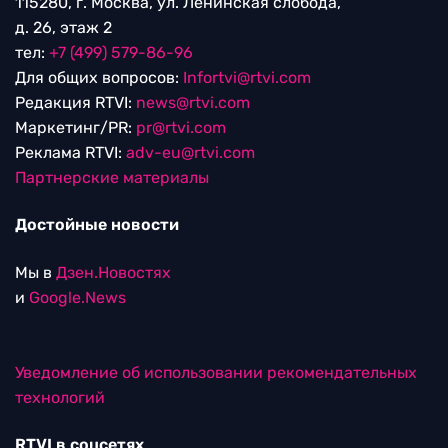
115280, г. Москва, ул. Ленинская слобода,
д. 26, этаж 2
тел:
+7 (499) 579-86-96
Для общих вопросов:
Infortvi@rtvi.com
Редакция RTVI:
news@rtvi.com
Маркетинг/PR:
pr@rtvi.com
Реклама RTVI:
adv-eu@rtvi.com
Партнерские материалы
Достойные новости
Мы в
Дзен.Новостях
и
Google.News
Уведомление об использовании рекомендательных
технологий
RTVI в соцсетях