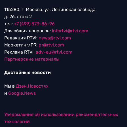
115280, г. Москва, ул. Ленинская слобода,
д. 26, этаж 2
тел:
+7 (499) 579-86-96
Для общих вопросов:
Infortvi@rtvi.com
Редакция RTVI:
news@rtvi.com
Маркетинг/PR:
pr@rtvi.com
Реклама RTVI:
adv-eu@rtvi.com
Партнерские материалы
Достойные новости
Мы в
Дзен.Новостях
и
Google.News
Уведомление об использовании рекомендательных
технологий