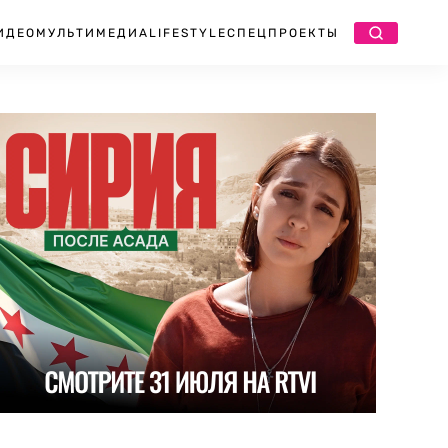
ИДЕО
МУЛЬТИМЕДИА
LIFESTYLE
СПЕЦПРОЕКТЫ