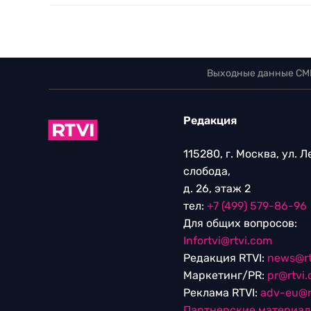
Выходные данные СМ
Редакция
115280, г. Москва, ул. 
слобода,
д. 26, этаж 2
тел:
+7 (499) 579-86-96
Для общих вопросов:
Infortvi@rtvi.com
Редакция RTVI:
news@rt
Маркетинг/PR:
pr@rtvi
Реклама RTVI:
adv-eu@r
Партнерские материа