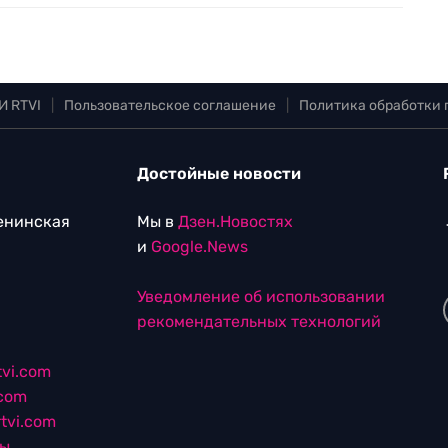
И RTVI
|
Пользовательское соглашение
|
Политика обработки
Достойные новости
Ленинская
Мы в
Дзен.Новостях
и
Google.News
Уведомление об использовании
рекомендательных технологий
vi.com
.com
tvi.com
лы