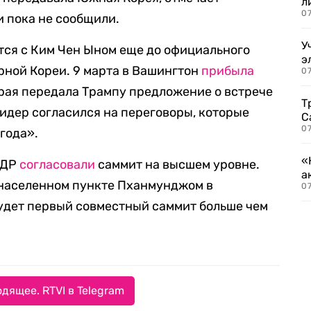
л
07
и пока не сообщили.
У
ится с Ким Чен Ыном еще до официального
э
ной Кореи. 9 марта в Вашингтон
прибыла
07
рая передала Трампу предложение о встрече
Т
идер согласился на переговоры, которые
С
07
года».
«
НДР
согласовали
саммит на высшем уровне.
а
 населенном пункте Пханмунджом в
07
удет первый совместный саммит больше чем
дящее. RTVI в Telegram