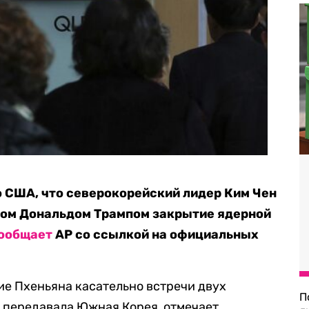
 США, что северокорейский лидер Ким Чен
том Дональдом Трампом закрытие ядерной
ообщает
АР со ссылкой на официальных
е Пхеньяна касательно встречи двух
П
 передавала Южная Корея, отмечает