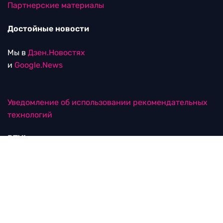
Партнерские материалы
Достойные новости
Мы в
Дзен.Новостях
и
Google.News
Уведомление об использовании рекомендательных
технологий
RTVI в соцсетях
18+