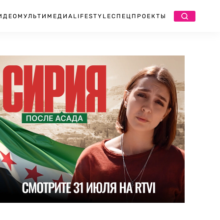
ИДЕО
МУЛЬТИМЕДИА
LIFESTYLE
СПЕЦПРОЕКТЫ