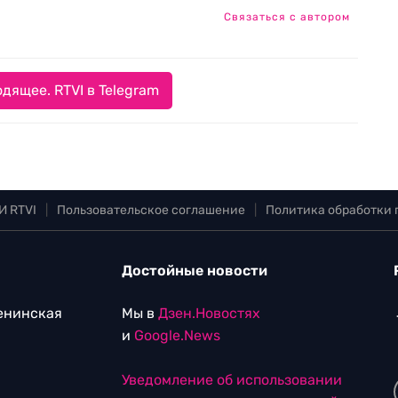
Связаться с автором
дящее. RTVI в Telegram
И RTVI
|
Пользовательское соглашение
|
Политика обработки
Достойные новости
Ленинская
Мы в
Дзен.Новостях
и
Google.News
Уведомление об использовании