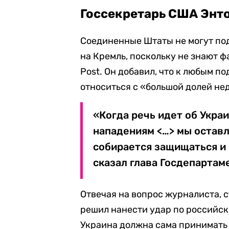
Госсекретарь США Энт
Соединенные Штаты не могут по
на Кремль, поскольку не знают ф
Post.
Он добавил
,
что к любым по
относиться с «большой долей не
«К
огда речь идет об Укра
нападениям
<
…
>
м
ы остав
собирается защищатьс
я и
сказал глава Госдепартам
Отвечая на вопрос журналиста, с
решил нанести удар по российск
Украина должна сама принимать 