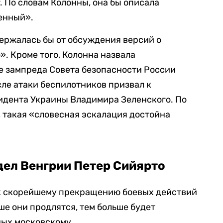
. По словам Колонны, она бы описала
енный».
держалась бы от обсуждения версий о
. Кроме того, Колонна назвала
 зампреда Совета безопасности России
ле атаки беспилотников призвал к
дента Украины Владимира Зеленского. По
 такая «словесная эскалация достойна
дел Венгрии Петер Сийярто
 к скорейшему прекращению боевых действий
ьше они продлятся, тем больше будет
ных московскому.