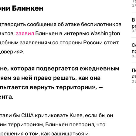
Т
08
они Блинкен
В
дтвердить сообщения об атаке беспилотников
р
08
актов,
заявил
Блинкен в интервью
Washington
добным заявлениям со стороны России стоит
С
доверия».
п
08
ине, которая подвергается ежедневным
П
о
ляем
за ней право
решать, как она
08
 пытается
вернуть территори
и», —
ента.
тали бы США критиковать Киев, если бы он
им территориям, Блинкен повторил, что
решения о том, как защищаться и