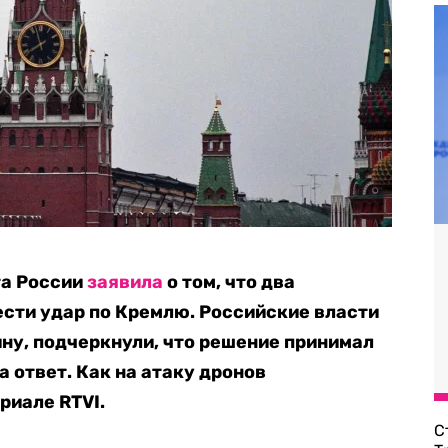
та России
заявила
о том, что два
ести удар по Кремлю
. Российские власти
ну, подчеркнули, что решение принимал
а ответ
.
Как на атаку дронов
ериале
RTVI.
С