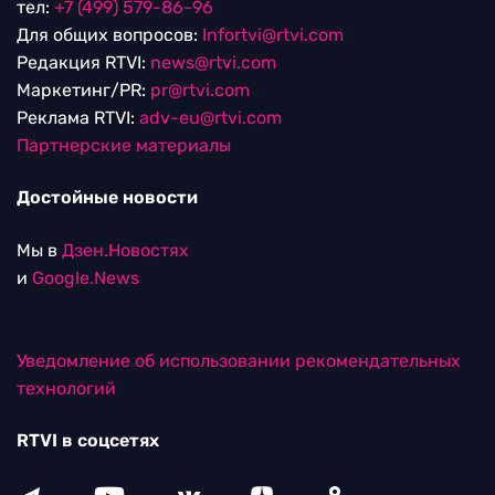
тел:
+7 (499) 579-86-96
Для общих вопросов:
Infortvi@rtvi.com
Редакция RTVI:
news@rtvi.com
Маркетинг/PR:
pr@rtvi.com
Реклама RTVI:
adv-eu@rtvi.com
Партнерские материалы
Достойные новости
Мы в
Дзен.Новостях
и
Google.News
Уведомление об использовании рекомендательных
технологий
RTVI в соцсетях