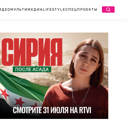
ИДЕО
МУЛЬТИМЕДИА
LIFESTYLE
СПЕЦПРОЕКТЫ