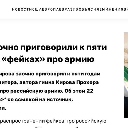
НОВОСТИ
США
ЕВРОПА
ЕВРАЗИЯ
ОБЪЯСНЯЕМ
МНЕНИЯ
В
очно приговорили к пяти
о «фейках» про армию
Кирова
заочно приговорил к пяти годам
зитора,
автора гимна Кирова Прохора
 про российскую армию. Об этом 22
* со ссылкой на источник,
ии.
 распространении фейков про российскую