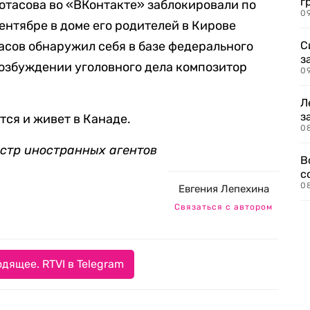
г
ротасова во «ВКонтакте» заблокировали по
09
ентябре в доме его родителей в Кирове
асов обнаружил себя в базе федерального
С
з
озбуждении уголовного дела композитор
0
Л
з
тся и живет в Канаде.
0
естр иностранных агентов
В
с
0
Евгения Лепехина
Связаться с автором
дящее. RTVI в Telegram