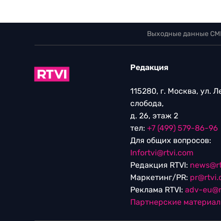
Выходные данные СМ
Редакция
115280, г. Москва, ул. 
слобода,
д. 26, этаж 2
тел:
+7 (499) 579-86-96
Для общих вопросов:
Infortvi@rtvi.com
Редакция RTVI:
news@rt
Маркетинг/PR:
pr@rtvi
Реклама RTVI:
adv-eu@r
Партнерские материа