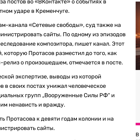
за постов во «ВКонтакте» о событиях в
тном ударе в Кременчуге.
ам-канала «Сетевые свободы», суд также на
инистрировать сайты. По одному из эпизодов
реследование композитора, пишет канал. Этот
, которую Протасов разместил до того, как
релиз о произошедшем, отмечается в посте.
ской экспертизе, выводы из которой
в в своих постах унижал человеческое
циальных групп „Вооруженные Силы РФ“ и
ним ненависть и вражду.
ь Протасова к девяти годам колонии и на
нистрировать сайты.
В