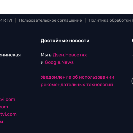
И RTVI
|
Пользовательское соглашение
|
Политика обработки
Достойные новости
Ленинская
Мы в
Дзен.Новостях
и
Google.News
Уведомление об использовании
рекомендательных технологий
vi.com
.com
tvi.com
лы