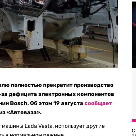
делю полностью прекратит производство
з-за дефицита электронных компонентов
ии Bosch. Об этом 19 августа
сообщает
из «Автоваза».
 машины Lada Vesta, использует другие
С
ть в нормальном режиме.
08