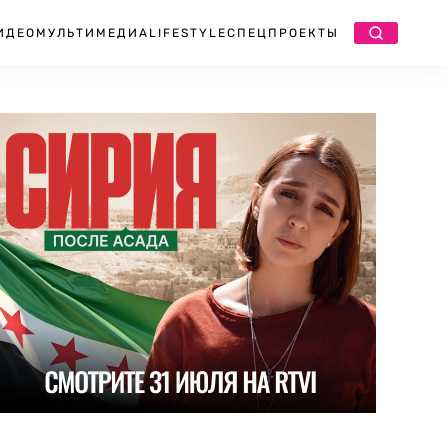
ИДЕО
МУЛЬТИМЕДИА
LIFESTYLE
СПЕЦПРОЕКТЫ