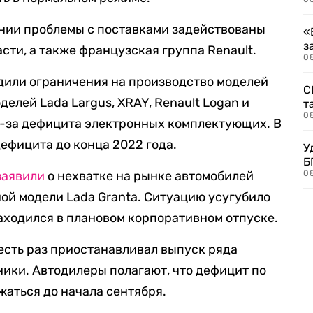
ении проблемы с поставками задействованы
«
з
сти, а также французская группа Renault.
08
одили ограничения на производство моделей
С
оделей Lada Largus, XRAY, Renault Logan и
т
0
з-за дефицита электронных комплектующих. В
ефицита до конца 2022 года.
У
Б
заявили
о нехватке на рынке автомобилей
0
ной модели Lada Granta. Ситуацию усугубило
 находился в плановом корпоративном отпуске.
шесть раз приостанавливал выпуск ряда
ники. Автодилеры полагают, что дефицит по
жаться до начала сентября.