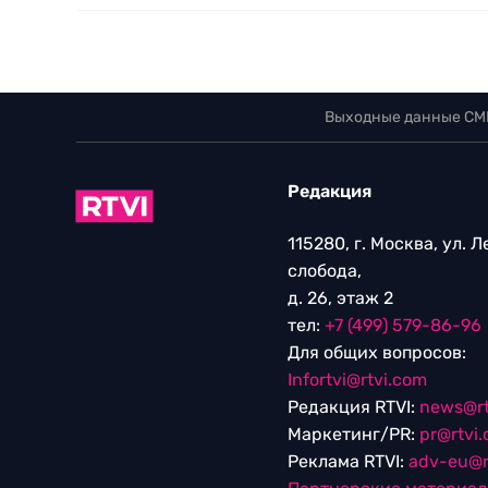
Выходные данные СМ
Редакция
115280, г. Москва, ул. 
слобода,
д. 26, этаж 2
тел:
+7 (499) 579-86-96
Для общих вопросов:
Infortvi@rtvi.com
Редакция RTVI:
news@rt
Маркетинг/PR:
pr@rtvi
Реклама RTVI:
adv-eu@r