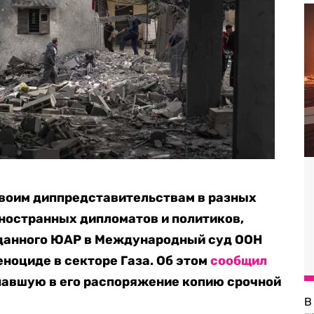
воим диппредставительствам в разных
иностранных дипломатов и политиков,
оданного ЮАР в Международный суд ООН
еноциде в секторе Газа. Об этом
сообщил
опавшую в его распоряжение копию срочной
В