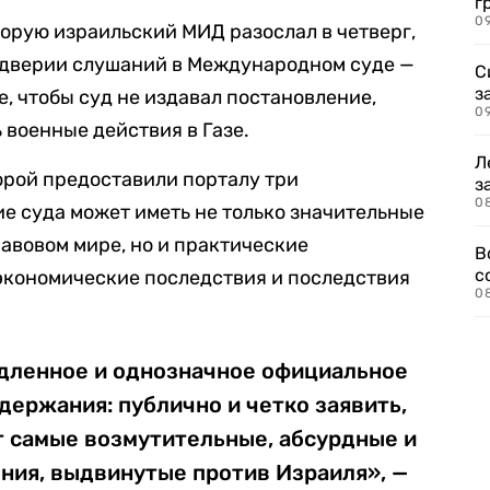
г
09
торую израильский МИД разослал в четверг,
ддверии слушаний в Международном суде —
С
з
, чтобы суд не издавал постановление,
0
военные действия в Газе.
Л
орой предоставили порталу три
з
0
е суда может иметь не только значительные
авовом мире, но и практические
В
с
экономические последствия и последствия
0
дленное и однозначное официальное
ержания: публично и четко заявить,
т самые возмутительные, абсурдные и
ния, выдвинутые против Израиля», —