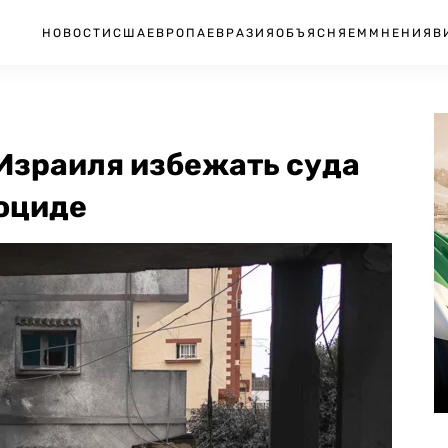
НОВОСТИ
США
ЕВРОПА
ЕВРАЗИЯ
ОБЪЯСНЯЕМ
МНЕНИЯ
В
 Израиля избежать суда
ноциде