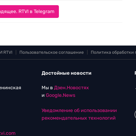
дящее. RTVI в Telegram
И RTVI
|
Пользовательское соглашение
|
Политика обработки
Достойные новости
Ленинская
Мы в
Дзен.Новостях
и
Google.News
Уведомление об использовании
рекомендательных технологий
vi.com