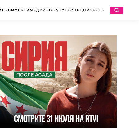
ИДЕО
МУЛЬТИМЕДИА
LIFESTYLE
СПЕЦПРОЕКТЫ