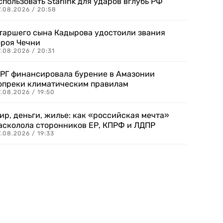
спользовать Starlink для ударов вглубь РФ
7.08.2026 / 20:58
таршего сына Кадырова удостоили звания
ероя Чечни
.08.2026 / 20:31
РГ финансировала бурение в Амазонии
опреки климатическим правилам
.08.2026 / 19:50
ир, деньги, жилье: как «российская мечта»
асколола сторонников ЕР, КПРФ и ЛДПР
.08.2026 / 19:33