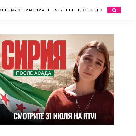
ИДЕО
МУЛЬТИМЕДИА
LIFESTYLE
СПЕЦПРОЕКТЫ