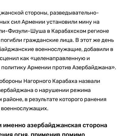
джанской стороны, разведывательно-
ых сил Армении установили мину на
ли-Физули-Шуша в Карабахском регионе
 погибли гражданские лица. В этот же день
рбайджанские военнослужащие, добавили в
асценил как «целенаправленную и
 политику Армении против Азербайджана».
инобороны Нагорного Карабаха назвали
зербайджана о нарушении режима
 районе, в результате которого ранения
х военнослужащих.
и именно азербайджанская сторона
ния огня, применив помимо