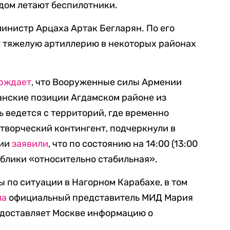
одом летают беспилотники.
министр Арцаха Артак Бегларян. По его
т
тяжелую артиллерию в некоторых районах
рждает
, что Вооруженные силы Армении
анские позиции Агдамском районе из
ь ведется с территорий, где временно
творческий контингент, подчеркнули в
нии
заявили
, что по состоянию на 14:00 (13:00
ублики «относительно стабильная».
 по ситуации в Нагорном Карабахе, в том
ла
официальный представитель МИД Мария
редоставляет Москве информацию о