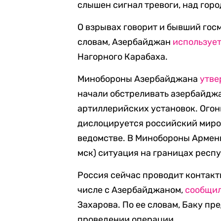
слышен сигнал тревоги, над гор
О взрывах говорит и бывший гос
словам, Азербайджан
используе
Нагорного Карабаха.
Минобороны Азербайджана
утве
начали обстреливать азербайдж
артиллерийских установок. Огон
дислоцируется российский миро
ведомстве. В Минобороны Арме
мск) ситуация на границах респ
Россия сейчас проводит контакты
числе с Азербайджаном,
сообщи
Захарова. По ее словам, Баку п
проведении операции.