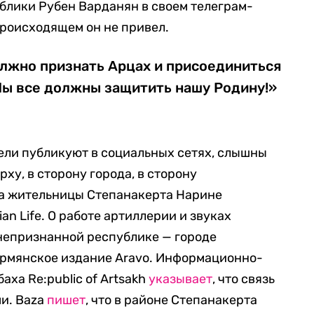
блики Рубен Варданян в своем телеграм-
происходящем он не привел.
лжно признать Арцах и присоединиться
Мы все должны защитить нашу Родину!»
ели публикуют в социальных сетях, слышны
ху, в сторону города, в сторону
а жительницы Степанакерта Нарине
n Life. О работе артиллерии и звуках
непризнанной республике — городе
рмянское издание Aravo. Информационно-
аха Re:public of Artsakh
указывает
, что связь
ми. Baza
пишет
, что в районе Степанакерта