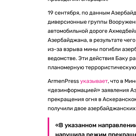
19 сентября, по данным Азербай
диверсионные группы Вооруженн
автомобильной дороге Ахмедбей
Азербайджана, в результате чего
из-за взрыва мины погибли азе
ведомстве. Эти действия Баку р
планомерную террористическую
ArmenPress
указывает
, что в М
«дезинформацией» заявления А
прекращения огня в Аскеранском
получили двое азербайджански
«В указанном направлени
нарушила режим прекраще