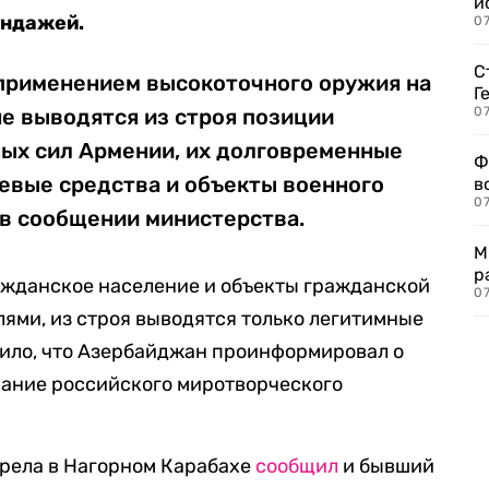
и
индажей.
0
С
 применением высокоточного оружия на
Г
не выводятся из строя позиции
07
х сил Армении, их долговременные
Ф
оевые средства и объекты военного
в
07
 в сообщении министерства.
М
р
ражданское население и объекты гражданской
07
ями, из строя выводятся только легитимные
вило, что Азербайджан проинформировал о
ание российского миротворческого
трела в Нагорном Карабахе
сообщил
и бывший