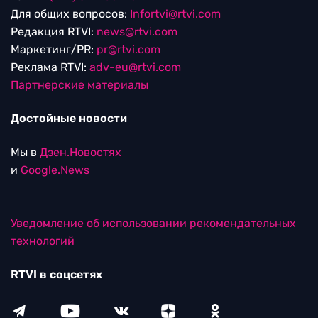
Для общих вопросов:
Infortvi@rtvi.com
Редакция RTVI:
news@rtvi.com
Маркетинг/PR:
pr@rtvi.com
Реклама RTVI:
adv-eu@rtvi.com
Партнерские материалы
Достойные новости
Мы в
Дзен.Новостях
и
Google.News
Уведомление об использовании рекомендательных
технологий
RTVI в соцсетях