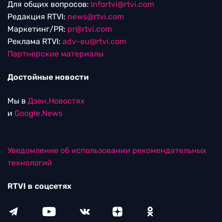
Для общих вопросов:
Infortvi@rtvi.com
Редакция RTVI:
news@rtvi.com
Маркетинг/PR:
pr@rtvi.com
Реклама RTVI:
adv-eu@rtvi.com
Партнерские материалы
Достойные новости
Мы в
Дзен.Новостях
и
Google.News
Уведомление об использовании рекомендательных
технологий
RTVI в соцсетях