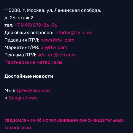
115280, г. Москва, ул. Ленинская слобода,
д. 26, этаж 2
тел:
+7 (499) 579-86-96
Для общих вопросов:
Infortvi@rtvi.com
Редакция RTVI:
news@rtvi.com
Маркетинг/PR:
pr@rtvi.com
Реклама RTVI:
adv-eu@rtvi.com
Партнерские материалы
Достойные новости
Мы в
Дзен.Новостях
и
Google.News
Уведомление об использовании рекомендательных
технологий