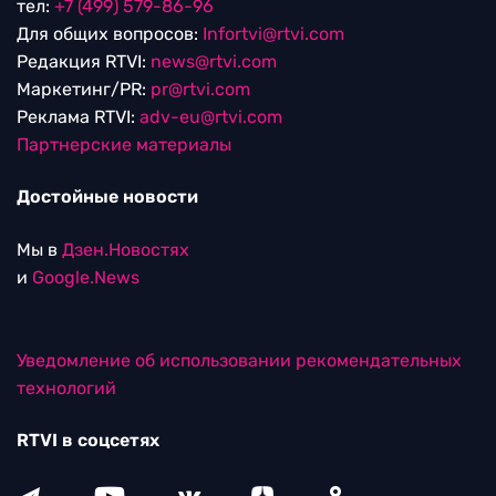
тел:
+7 (499) 579-86-96
Для общих вопросов:
Infortvi@rtvi.com
Редакция RTVI:
news@rtvi.com
Маркетинг/PR:
pr@rtvi.com
Реклама RTVI:
adv-eu@rtvi.com
Партнерские материалы
Достойные новости
Мы в
Дзен.Новостях
и
Google.News
Уведомление об использовании рекомендательных
технологий
RTVI в соцсетях