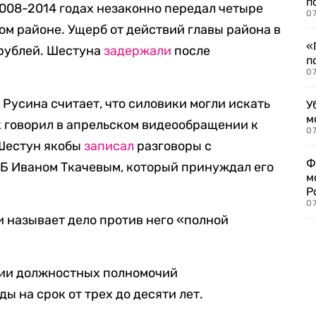
п
2008-2014 годах незаконно передал четыре
07
ом районе. Ущерб от действий главы района в
«
 рублей. Шестуна
задержали
после
п
07
Русина считает, что силовики могли искать
У
м
к говорил в апрельском видеообращении к
07
Шестун якобы
записал
разговоры с
Ф
Б Иваном Ткачевым, который принуждал его
м
Р
07
и называет дело против него «полной
нии должностных полномочий
ы на срок от трех до десяти лет.