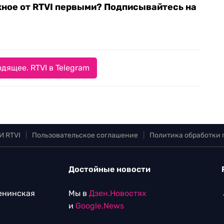
жное от RTVI первыми? Подписывайтесь на
дящее. RTVI в Telegram
И RTVI
|
Пользовательское соглашение
|
Политика обработки
Достойные новости
Ленинская
Мы в
Дзен.Новостях
и
Google.News