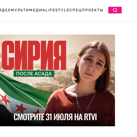
ИДЕО
МУЛЬТИМЕДИА
LIFESTYLE
СПЕЦПРОЕКТЫ