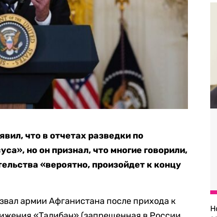
вил, что в отчетах разведки по
са», но он признал, что многие говорили,
тельства «вероятно, произойдет к концу
азвал армии Афганистана после прихода к
Н
вижения «Талибан» (запрещенная в России