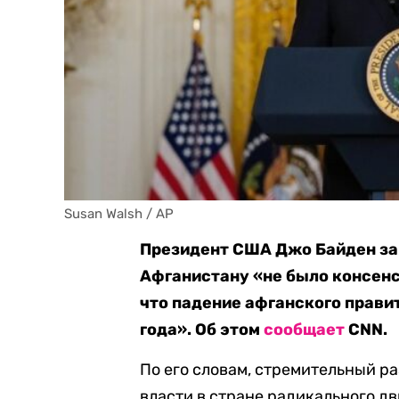
Susan Walsh / AP
Президент США Джо Байден зая
Афганистану «не было консенсу
что падение афганского прави
года». Об этом
сообщает
СNN.
По его словам, стремительный р
власти в стране радикального д