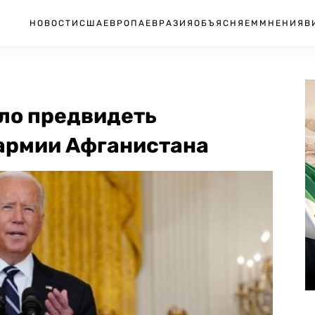
НОВОСТИ
США
ЕВРОПА
ЕВРАЗИЯ
ОБЪЯСНЯЕМ
МНЕНИЯ
В
ло предвидеть
армии Афганистана