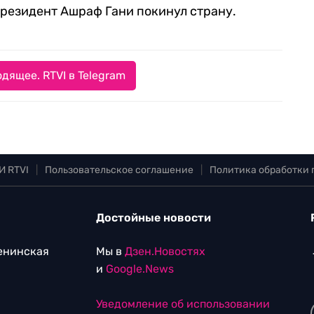
резидент Ашраф Гани покинул страну.
дящее. RTVI в Telegram
И RTVI
|
Пользовательское соглашение
|
Политика обработки
Достойные новости
Ленинская
Мы в
Дзен.Новостях
и
Google.News
Уведомление об использовании