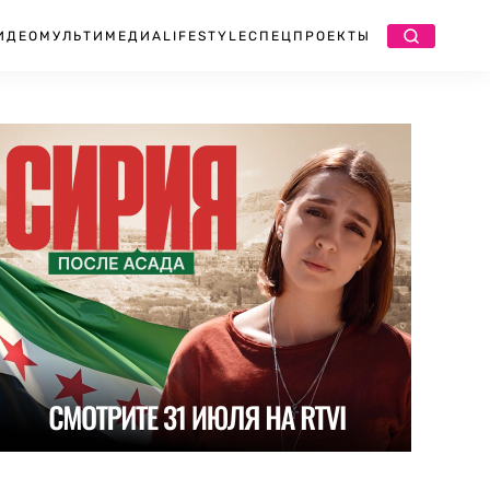
ИДЕО
МУЛЬТИМЕДИА
LIFESTYLE
СПЕЦПРОЕКТЫ