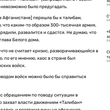
з
08
 невозможно было предугадать.
С
в Афганистане] перешла бы к талибам,
08
, что каким-то образом 300-тысячная армия,
«
ядили, развалится и сдастся. Не думаю, что
з
глава Белого дома.
08
 что не считает кризис, разворачивающийся в
С
т
, по его мнению, хаос в стране был
0
ских войск.
 выводом войск можно было бы справиться
с обращением по поводу ситуации в
то захват власти движением «Талибан»
дали», и возложил вину на афганское