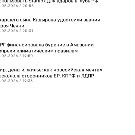
спользовать Starlink для ударов вглубь РФ
7.08.2026 / 20:58
таршего сына Кадырова удостоили звания
ероя Чечни
.08.2026 / 20:31
РГ финансировала бурение в Амазонии
опреки климатическим правилам
.08.2026 / 19:50
ир, деньги, жилье: как «российская мечта»
асколола сторонников ЕР, КПРФ и ЛДПР
.08.2026 / 19:33