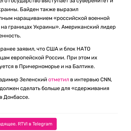
его государство выступает за суверенитет и
краины. Байден также выразил
запным наращиванием «российской военной
 на границах Украины». Американский лидер
енность.
ранее заявил, что США и блок НАТО
ицам европейской России. При этом их
ется в Причерноморье и на Балтике.
ладимир Зеленский
отметил
в интервью CNN,
 должен сделать больше для «сдерживания
в Донбассе.
дящее. RTVI в Telegram