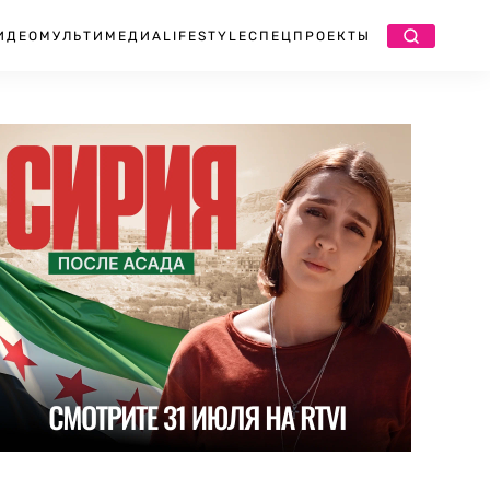
ИДЕО
МУЛЬТИМЕДИА
LIFESTYLE
СПЕЦПРОЕКТЫ