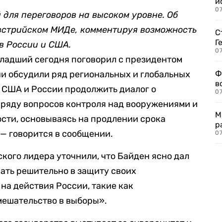
и
0
 для переговоров на высоком уровне. Об
встрийском МИДе, комментируя возможность
С
Г
в России и США.
07
ладший сегодня поговорил с президентом
и обсудили ряд региональных и глобальных
Ф
в
е США и России продолжить диалог о
07
 ряду вопросов контроля над вооружениями и
М
сти, основываясь на продлении срока
р
 — говорится в сообщении.
07
кого лидера уточнили, что Байден ясно дал
вать решительно в защиту своих
на действия России, такие как
мешательство в выборы».