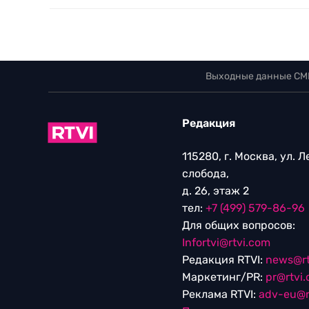
Выходные данные СМ
Редакция
115280, г. Москва, ул. 
слобода,
д. 26, этаж 2
тел:
+7 (499) 579-86-96
Для общих вопросов:
Infortvi@rtvi.com
Редакция RTVI:
news@rt
Маркетинг/PR:
pr@rtvi
Реклама RTVI:
adv-eu@r