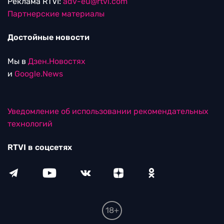
Реклама RTVI:
adv-eu@rtvi.com
Партнерские материалы
Достойные новости
Мы в
Дзен.Новостях
и
Google.News
Уведомление об использовании рекомендательных
технологий
RTVI в соцсетях
18+