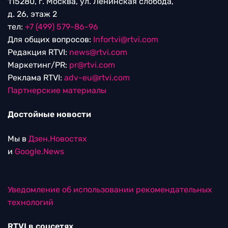
115280, г. Москва, ул. Ленинская слобода,
д. 26, этаж 2
тел:
+7 (499) 579-86-96
Для общих вопросов:
Infortvi@rtvi.com
Редакция RTVI:
news@rtvi.com
Маркетинг/PR:
pr@rtvi.com
Реклама RTVI:
adv-eu@rtvi.com
Партнерские материалы
Достойные новости
Мы в
Дзен.Новостях
и
Google.News
Уведомление об использовании рекомендательных
технологий
RTVI в соцсетях