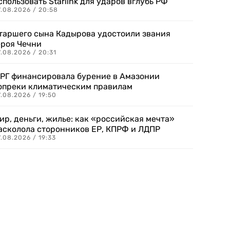
спользовать Starlink для ударов вглубь РФ
7.08.2026 / 20:58
таршего сына Кадырова удостоили звания
ероя Чечни
.08.2026 / 20:31
РГ финансировала бурение в Амазонии
опреки климатическим правилам
.08.2026 / 19:50
ир, деньги, жилье: как «российская мечта»
асколола сторонников ЕР, КПРФ и ЛДПР
.08.2026 / 19:33