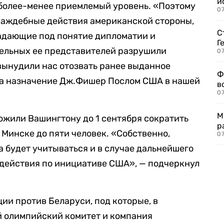
и
более-менее приемлемый уровень. «Поэтому
0
враждебные действия американской стороны,
С
падающие под понятие дипломатии и
Г
ельных ее представителей разрушили
07
вынудили нас отозвать ранее выданное
Ф
на назначение Дж.Фишер Послом США в нашей
в
07
М
жили Вашингтону до 1 сентября сократить
р
 Минске до пяти человек. «Собственно,
07
а будет учитываться и в случае дальнейшего
действия по инициативе США», — подчеркнул
ии против Беларуси, под которые, в
й олимпийский комитет и компания