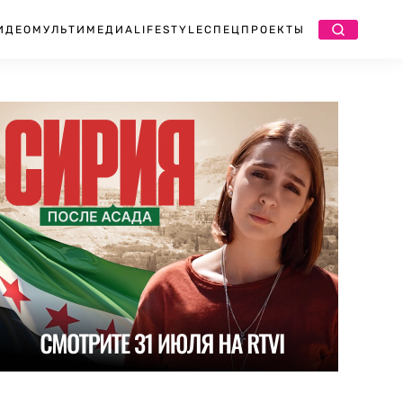
ИДЕО
МУЛЬТИМЕДИА
LIFESTYLE
СПЕЦПРОЕКТЫ