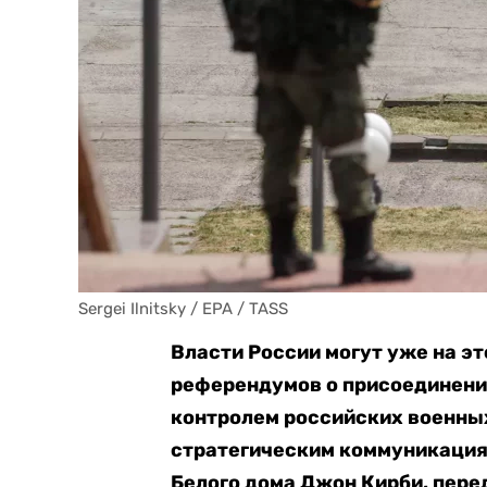
Sergei Ilnitsky / EPA / TASS 
Власти России могут уже на э
референдумов о присоединении
контролем российских военных
стратегическим коммуникация
Белого дома Джон Кирби, пере