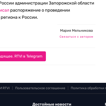
й России администрации Запорожской области
исал
распоряжение о проведении
региона к России.
Мария Мельникова
Связаться с автором
дящее. RTVI в Telegram
И RTVI
|
Пользовательское соглашение
|
Политика обработки
Достойные новости