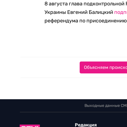
8 августа глава подконтрольно
Украины Евгений Балицкий
подп
референдума по присоединению 
Объясняем происхо
Выходные данные СМ
Редакция