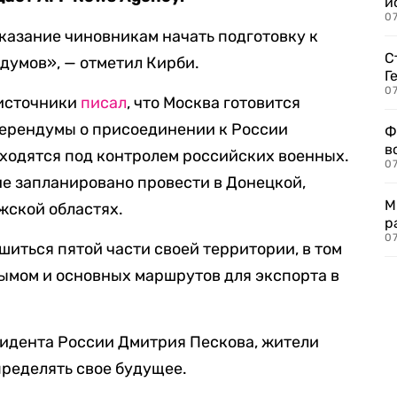
и
0
казание чиновникам начать подготовку к
С
умов», — отметил Кирби.
Г
07
 источники
писал
, что Москва готовится
ферендумы о присоединении к России
Ф
в
ходятся под контролем российских военных.
07
ие запланировано провести в Донецкой,
М
жской областях.
р
07
шиться пятой части своей территории, в том
ымом и основных маршрутов для экспорта в
зидента России Дмитрия Пескова, жители
ределять свое будущее.