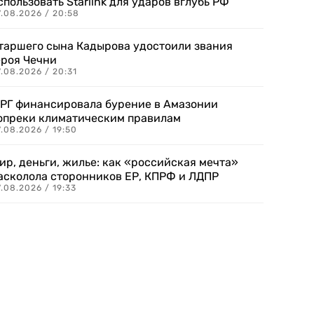
спользовать Starlink для ударов вглубь РФ
7.08.2026 / 20:58
таршего сына Кадырова удостоили звания
ероя Чечни
.08.2026 / 20:31
РГ финансировала бурение в Амазонии
опреки климатическим правилам
.08.2026 / 19:50
ир, деньги, жилье: как «российская мечта»
асколола сторонников ЕР, КПРФ и ЛДПР
.08.2026 / 19:33