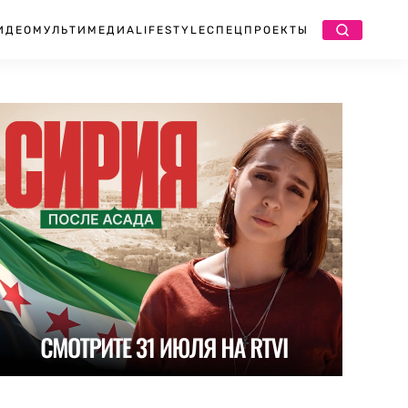
ИДЕО
МУЛЬТИМЕДИА
LIFESTYLE
СПЕЦПРОЕКТЫ