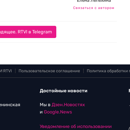
Елена Лепехина
Связаться с автором
дящее. RTVI в Telegram
И RTVI
|
Пользовательское соглашение
|
Политика обработки
Достойные новости
Ленинская
Мы в
Дзен.Новостях
и
Google.News
Уведомление об использовании