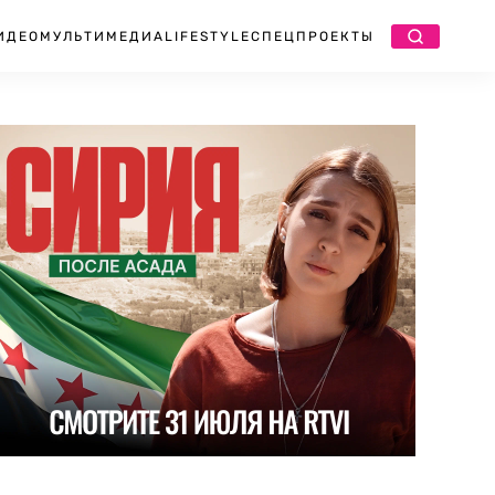
ИДЕО
МУЛЬТИМЕДИА
LIFESTYLE
СПЕЦПРОЕКТЫ