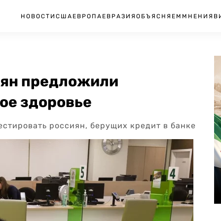
НОВОСТИ
США
ЕВРОПА
ЕВРАЗИЯ
ОБЪЯСНЯЕМ
МНЕНИЯ
В
иян предложили
ое здоровье
естировать россиян, берущих кредит в банке