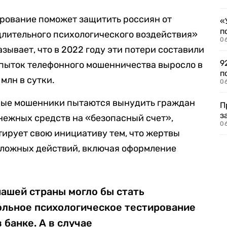
ирование поможет защитить россиян от
«
п
длительного психологического воздействия»
0
зывает, что в 2022 году эти потери составили
9
попыток телефонного мошенничества выросло в
п
 млн в сутки.
0
ные мошенники пытаются вынудить граждан
П
з
нежных средств на «безопасный счет»,
0
тирует свою инициативу тем, что жертвы
ложных действий, включая оформление
ашей страны могло бы стать
ольное психологическое тестирование
 банке. А в случае