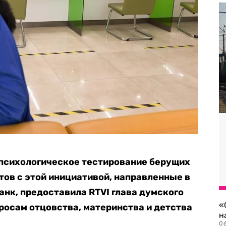
 психологическое тестирование берущих
тов с этой инициативой, направленные в
нк, предоставила RTVI глава думского
«
просам отцовства, материнства и детства
н
06