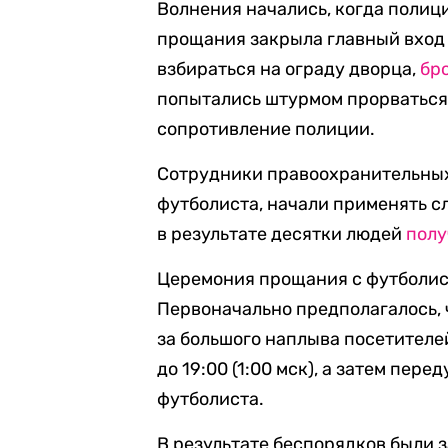
Волнения начались, когда полиц
прощания закрыла главный вход 
взбираться на ограду дворца,
бр
попытались штурмом прорваться 
сопротивление полиции.
Сотрудники правоохранительных 
футболиста, начали применять сл
в результате десятки людей
полу
Церемония прощания с футболисто
Первоначально предполагалось, чт
за большого наплыва посетителе
до 19:00 (1:00 мск), а затем пер
футболиста.
В результате беспорядков были 