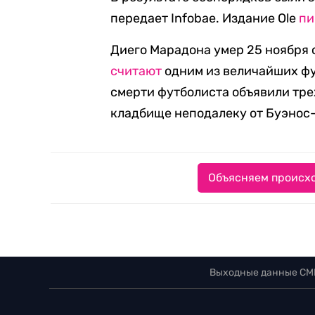
передает Infobae. Издание Ole
пи
Диего Марадона умер 25 ноября о
считают
одним из величайших фу
смерти футболиста объявили тр
кладбище неподалеку от Буэнос
Объясняем происхо
Выходные данные СМ