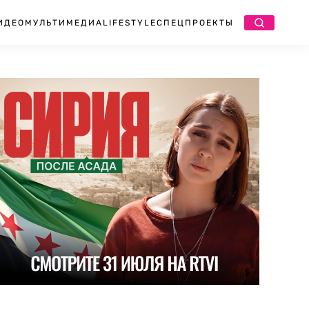
ИДЕО
МУЛЬТИМЕДИА
LIFESTYLE
СПЕЦПРОЕКТЫ