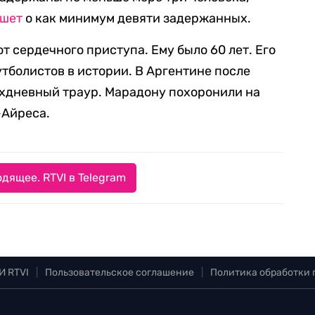
шет
о как минимум девяти задержанных.
т сердечного приступа. Ему было 60 лет. Его
тболистов в истории. В Аргентине после
ехдневный траур. Марадону похоронили на
-Айреса.
дящее. RTVI в Telegram
И RTVI
|
Пользовательское соглашение
|
Политика обработки