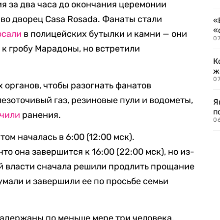
ия за два часа до окончания церемонии
во дворец Casa Rosada. Фанаты стали
«
«
осали
в полицейских бутылки и камни — они
07
к гробу Марадоны, но встретили
К
ж
0
органов, чтобы разогнать фанатов
езоточивый газ, резиновые пули и водометы,
Я
п
чили
ранения.
0
м началась в 6:00 (12:00 мск).
о она завершится к 16:00 (22:00 мск), но из-
й власти сначала решили продлить прощание
едумали и завершили ее по просьбе семьи
задержаны по меньше мере три человека,