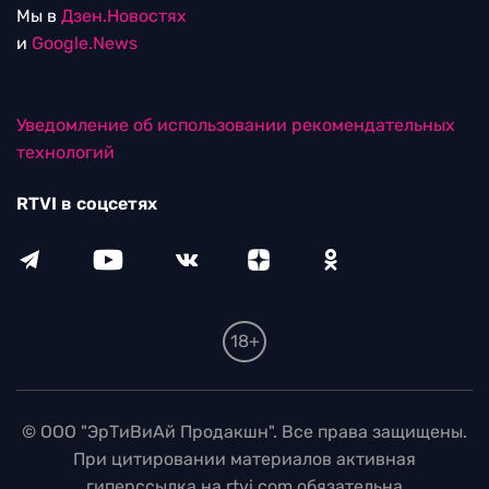
Мы в
Дзен.Новостях
и
Google.News
Уведомление об использовании рекомендательных
технологий
RTVI в соцсетях
18+
© ООО "ЭрТиВиАй Продакшн". Все права защищены.
При цитировании материалов активная
гиперссылка на rtvi.com обязательна