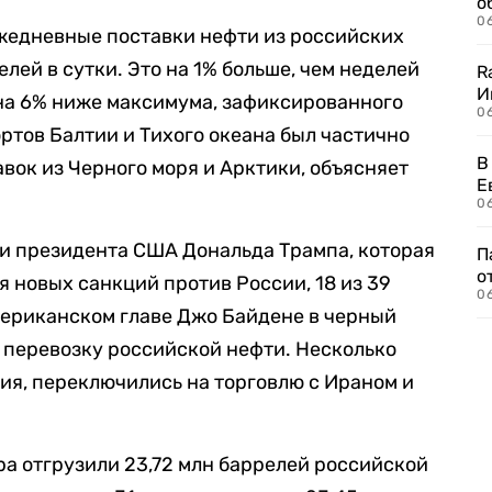
о
06
ежедневные поставки нефти из российских
елей в сутки. Это на 1% больше, чем неделей
R
И
на 6% ниже максимума, зафиксированного
0
ортов Балтии и Тихого океана был частично
В
ок из Черного моря и Арктики, объясняет
Е
06
и президента США Дональда Трампа, которая
П
о
я новых санкций против России, 18 из 39
06
мериканском главе Джо Байдене в черный
 перевозку российской нефти. Несколько
ия, переключились на торговлю с Ираном и
ра отгрузили 23,72 млн баррелей российской