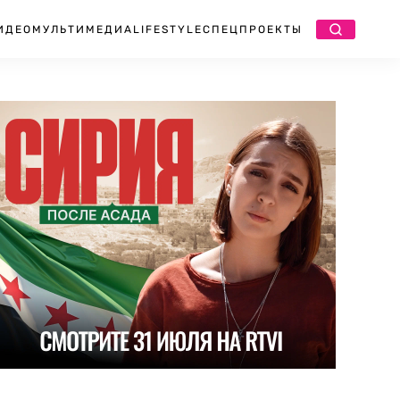
ИДЕО
МУЛЬТИМЕДИА
LIFESTYLE
СПЕЦПРОЕКТЫ