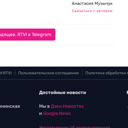
Анастасия Музычук
Связаться с автором
дящее. RTVI в Telegram
И RTVI
|
Пользовательское соглашение
|
Политика обработки
Достойные новости
Ленинская
Мы в
Дзен.Новостях
и
Google.News
Уведомление об использовании