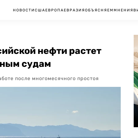
НОВОСТИ
США
ЕВРОПА
ЕВРАЗИЯ
ОБЪЯСНЯЕМ
МНЕНИЯ
В
сийской нефти растет
нным судам
боте после многомесячного простоя