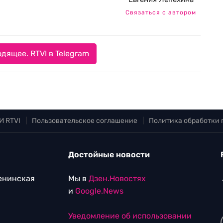
Связаться с автором
дящее. RTVI в Telegram
И RTVI
|
Пользовательское соглашение
|
Политика обработки
Достойные новости
Ленинская
Мы в
Дзен.Новостях
и
Google.News
Уведомление об использовании