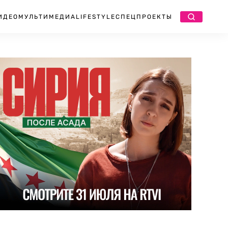
ИДЕО
МУЛЬТИМЕДИА
LIFESTYLE
СПЕЦПРОЕКТЫ