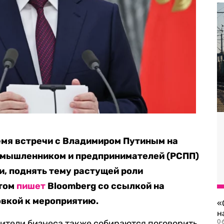
емя встречи с Владимиром Путиным на
омышленником и предпринимателей (РСПП)
и, поднять тему растущей роли
этом
пишет
Bloomberg со ссылкой на
овкой к мероприятию.
«
н
ители бизнеса также собираются поговорить
06