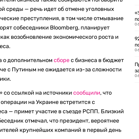
ой среды — речь идет об отмене уголовных
«
ческие преступления, в том числе отмывание
п
0
оворят собеседники Bloomberg,
планирует
 как возобновление экономического роста и
9
п
еса.
0
а о дополнительном
сборе
с бизнеса в бюджет
П
ече с Путиным не ожидается из-за сложности
з
0
ики.
» со ссылкой на источники
сообщили
, что
 операции на Украине встретится с
са — примет участие в съезде РСПП. Близкий
еседник отмечал, что президент, вероятнее
дителей крупнейших компаний в первый день