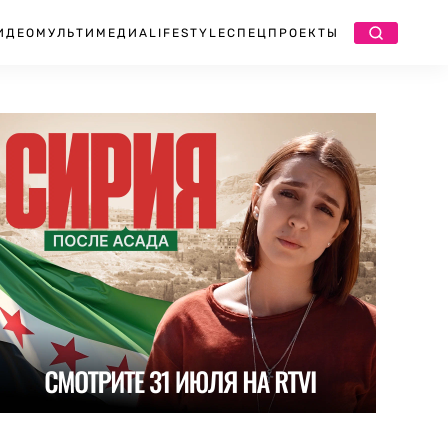
ИДЕО
МУЛЬТИМЕДИА
LIFESTYLE
СПЕЦПРОЕКТЫ