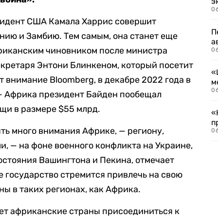
э
06
зидент США Камала Харрис совершит
П
нию и Замбию. Тем самым, она станет еще
а
риканским чиновником после министра
06
екретаря Энтони Блинкеном, который посетит
«
т внимание Bloomberg, в декабре 2022 года в
м
06
— Африка президент Байден пообещал
щи в размере $55 млрд.
«
п
ять много внимания Африке, — региону,
06
, — на фоне военного конфликта на Украине,
остояния Вашингтона и Пекина, отмечает
ое государство стремится привлечь на свою
ы в таких регионах, как Африка.
ает африканские страны присоединиться к