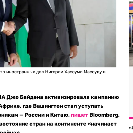
стр иностранных дел Нигерии Хассуми Массуду в
ША Джо Байдена активизировала кампанию
Африке, где Вашингтон стал уступать
рникам — России и Китаю,
пишет
Bloomberg.
ивостояние стран на континенте «начинает
«
 война».