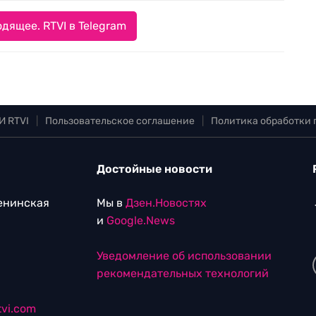
дящее. RTVI в Telegram
И RTVI
|
Пользовательское соглашение
|
Политика обработки
Достойные новости
Ленинская
Мы в
Дзен.Новостях
и
Google.News
Уведомление об использовании
рекомендательных технологий
vi.com