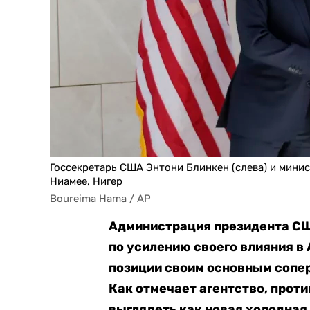
Госсекретарь США Энтони Блинкен (слева) и мини
Ниамее, Нигер
Boureima Hama / AP
Администрация президента С
по усилению своего влияния в 
позиции своим основным сопе
Как отмечает агентство, прот
выглядеть как новая холодная