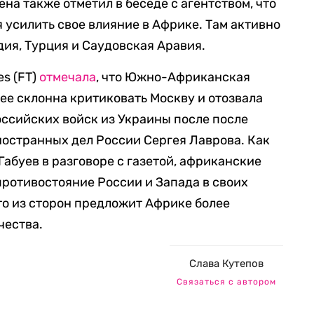
на также отметил в беседе с агентством, что
 усилить свое влияние в Африке. Там активно
дия, Турция и Саудовская Аравия.
es (FT)
отмечала
, что Южно-Африканская
ее склонна критиковать Москву и отозвала
оссийских войск из Украины после после
ностранных дел России Сергея Лаврова. Как
Габуев в разговоре с газетой, африканские
противостояние России и Запада в своих
-то из сторон предложит Африке более
чества.
Слава Кутепов
Связаться с автором