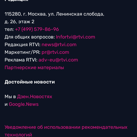
115280, г. Москва, ул. Ленинская слобода,
д. 26, этаж 2
тел:
+7 (499) 579-86-96
Для общих вопросов:
Infortvi@rtvi.com
Редакция RTVI:
news@rtvi.com
Маркетинг/PR:
pr@rtvi.com
Реклама RTVI:
adv-eu@rtvi.com
Партнерские материалы
Достойные новости
Мы в
Дзен.Новостях
и
Google.News
Уведомление об использовании рекомендательных
технологий