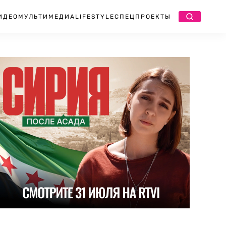
ИДЕО
МУЛЬТИМЕДИА
LIFESTYLE
СПЕЦПРОЕКТЫ