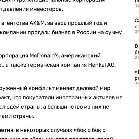
Р
07
и давления инвесторов.
С
агентства AK&M, за весь прошлый год и
с
компании продали бизнес в России на сумму
07
В
б
корпорация McDonald’s, американский
07
p., а также германская компания Henkel AG,
«
р
07
ооруженный конфликт меняет деловой мир
факт, что покупатели иностранных активов не
 людей страны, а большинство из них не
лами страны.
етия, в некоторых случаях «бок о бок с