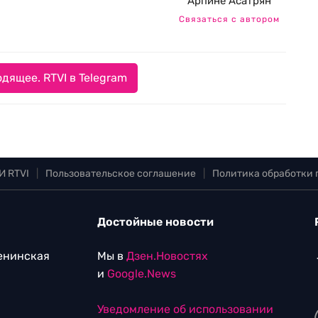
Арпине Асатрян
Связаться с автором
дящее. RTVI в Telegram
И RTVI
|
Пользовательское соглашение
|
Политика обработки
Достойные новости
Ленинская
Мы в
Дзен.Новостях
и
Google.News
Уведомление об использовании