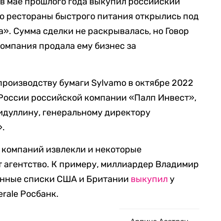
в мае прошлого года выкупил российский
его рестораны быстрого питания открылись под
а». Сумма сделки не раскрывалась, но Говор
компания продала ему бизнес за
роизводству бумаги Sylvamo в октябре 2022
 России российской компании «Палп Инвест»,
дуллину, генеральному директору
».
 компаний извлекли и некоторые
 агентство. К примеру, миллиардер Владимир
онные списки США и Британии
выкупил
у
rale Росбанк.