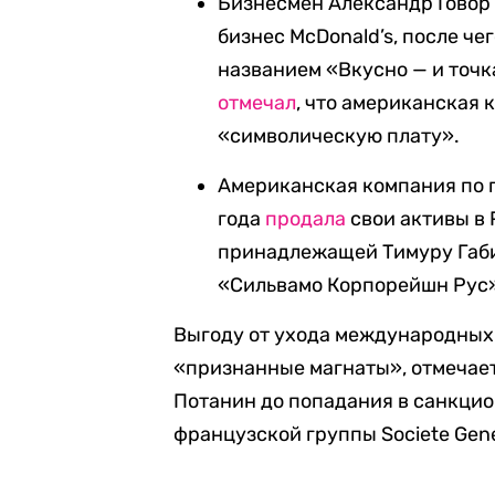
Бизнесмен Александр Говор 
бизнес McDonald’s, после ч
названием «Вкусно — и точк
отмечал
, что американская 
«символическую плату».
Американская компания по п
года
продала
свои активы в
принадлежащей Тимуру Габи
«Сильвамо Корпорейшн Рус
Выгоду от ухода международных
«признанные магнаты», отмечает
Потанин до попадания в санкци
французской группы Societe Gene