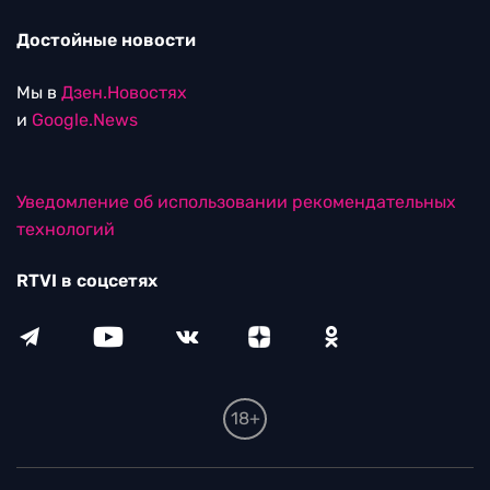
Достойные новости
Мы в
Дзен.Новостях
и
Google.News
Уведомление об использовании рекомендательных
технологий
RTVI в соцсетях
18+