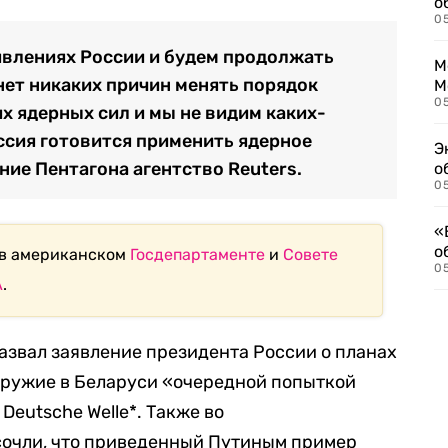
о
0
явлениях России и будем продолжать
М
 нет никаких причин менять порядок
М
05
х ядерных сил и мы не видим каких-
оссия готовится применить ядерное
Э
ние Пентагона агентство Reuters.
о
05
«
о
 в американском
Госдепартаменте
и
Совете
05
А
.
азвал заявление президента России о планах
оружие в Беларуси «очередной попыткой
Deutsche Welle*. Также во
очли, что приведенный Путиным пример