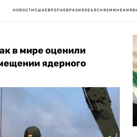
НОВОСТИ
США
ЕВРОПА
ЕВРАЗИЯ
ОБЪЯСНЯЕМ
МНЕНИЯ
В
ак в мире оценили
змещении ядерного