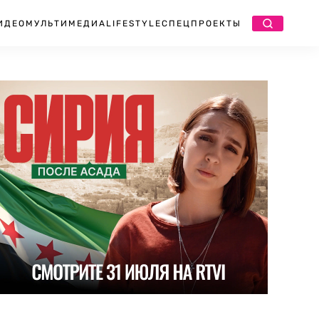
ИДЕО
МУЛЬТИМЕДИА
LIFESTYLE
СПЕЦПРОЕКТЫ