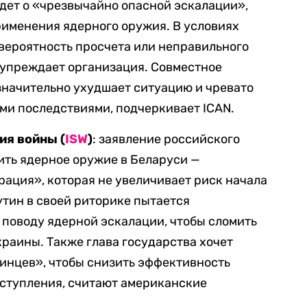
идет о «чрезвычайно опасной эскалации»,
рименения ядерного оружия. В условиях
вероятность просчета или неправильного
дупреждает организация. Совместное
значительно ухудшает ситуацию и чревато
и последствиями, подчеркивает ICAN.
ия войны (
ISW
)
: заявление российского
ить ядерное оружие в Беларуси —
ация», которая не увеличивает риск начала
утин в своей риторике пытается
 поводу ядерной эскалации, чтобы сломить
раины. Также глава государства хочет
инцев», чтобы снизить эффективность
ступления, считают американские