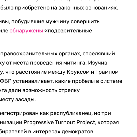
е было приобретено на законных основаниях.
тивы, побудившие мужчину совершить
биле
обнаружены
«подозрительные
 правоохранительных органах, стрелявший
ку от места проведения митинга. Изучив
ду, что расстояние между Круксом и Трампом
. ФБР устанавливает, какие пробелы в системе
га дали возможность стрелку
месту засады.
регистрирован как республиканец, но три
изации Progressive Turnout Project, которая
бирателей в интересах демократов.