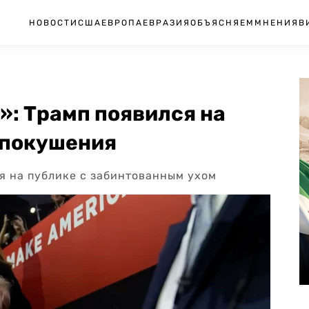
НОВОСТИ
США
ЕВРОПА
ЕВРАЗИЯ
ОБЪЯСНЯЕМ
МНЕНИЯ
В
ь»: Трамп появился на
 покушения
я на публике с забинтованным ухом