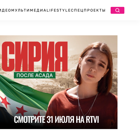
ИДЕО
МУЛЬТИМЕДИА
LIFESTYLE
СПЕЦПРОЕКТЫ