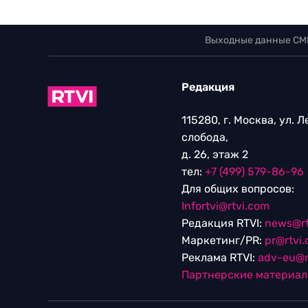
Выходные данные СМ
Редакция
115280, г. Москва, ул. 
слобода,
д. 26, этаж 2
тел:
+7 (499) 579-86-96
Для общих вопросов:
Infortvi@rtvi.com
Редакция RTVI:
news@rt
Маркетинг/PR:
pr@rtvi
Реклама RTVI:
adv-eu@r
Партнерские материа