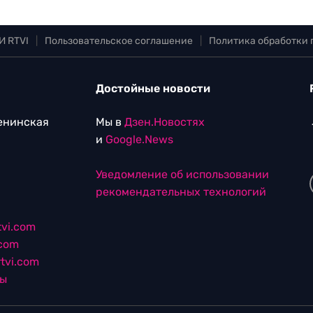
И RTVI
|
Пользовательское соглашение
|
Политика обработки
Достойные новости
Ленинская
Мы в
Дзен.Новостях
и
Google.News
Уведомление об использовании
рекомендательных технологий
vi.com
.com
tvi.com
лы