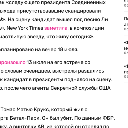
э
как «следующего президента Соединенных
06
 выхода присутствовавшие скандировали
П
ь!». На сцену кандидат вышел под песню Ли
а
». New York Times
заметила
, в композиции
06
частливую звезду, что живу сегодня».
«
м
планировано на вечер 18 июля.
06
произошло
13 июля на его встрече со
«
о словам очевидцев, выстрелы раздались
п
06
ак кандидат в президенты поднялся на сцену.
хо, после чего агенты Секретной службы США
Томас Мэтью Крукс, который жил с
рга Бетел-Парк. Он был убит. По данным ФБР,
у, а винтовку AR, из которой он стрелял по