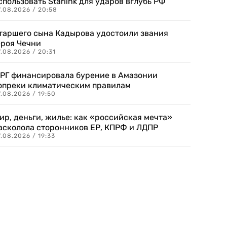
спользовать Starlink для ударов вглубь РФ
7.08.2026 / 20:58
таршего сына Кадырова удостоили звания
ероя Чечни
.08.2026 / 20:31
РГ финансировала бурение в Амазонии
опреки климатическим правилам
.08.2026 / 19:50
ир, деньги, жилье: как «российская мечта»
асколола сторонников ЕР, КПРФ и ЛДПР
.08.2026 / 19:33