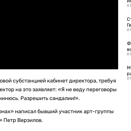
и
0
С
Г
07
Ф
в
07
М
р
07
зовой субстанцией кабинет директора, требуя
ктор на это заявляет: «Я не веду переговоры
дчинюсь. Разрешить сандалии!».
сонах» написал бывший участник арт-группы
» Петр Верзилов.