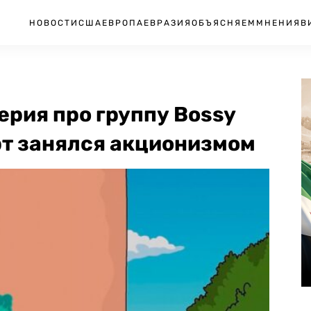
НОВОСТИ
США
ЕВРОПА
ЕВРАЗИЯ
ОБЪЯСНЯЕМ
МНЕНИЯ
В
рия про группу Bossy
арт занялся акционизмом