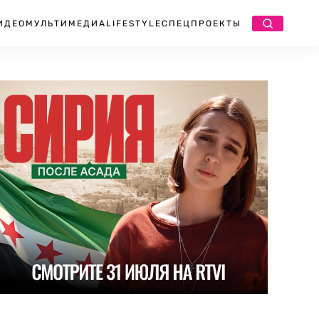
ИДЕО
МУЛЬТИМЕДИА
LIFESTYLE
СПЕЦПРОЕКТЫ