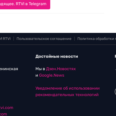
дящее. RTVI в Telegram
И RTVI
|
Пользовательское соглашение
|
Политика обработки
Достойные новости
Ленинская
Мы в
Дзен.Новостях
и
Google.News
Уведомление об использовании
рекомендательных технологий
vi.com
.com