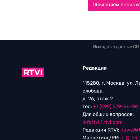
Объясняем происхо
Выходные данные СМ
Редакция
115280, г. Москва, ул. 
слобода,
д. 26, этаж 2
тел:
+7 (499) 579-86-96
Для общих вопросов:
Infortvi@rtvi.com
Редакция RTVI:
news@rt
Маркетинг/PR:
pr@rtvi