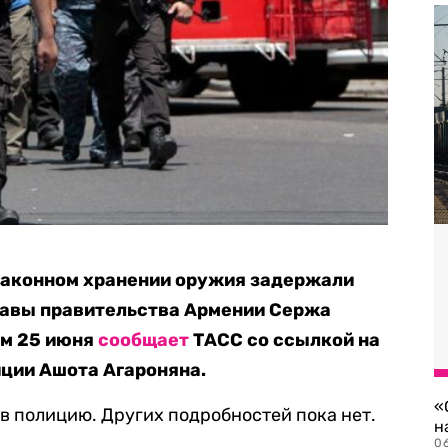
езаконном хранении оружия задержали
лавы правительства Армении Сержа
ом 25 июня
сообщает
ТАСС со ссылкой на
ции Ашота Агароняна.
«
в полицию. Других подробностей пока нет.
н
06