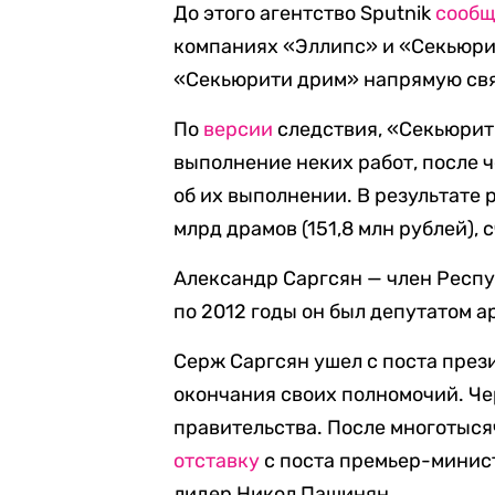
До этого агентство Sputnik
сооб
компаниях «Эллипс» и «Секьюр
«Секьюрити дрим» напрямую свя
По
версии
следствия, «Секьюрит
выполнение неких работ, после 
об их выполнении. В результате 
млрд драмов (151,8 млн рублей),
Александр Саргсян — член Респу
по 2012 годы он был депутатом 
Серж Саргсян ушел с поста през
окончания своих полномочий. Че
правительства. После многотыс
отставку
с поста премьер-минис
лидер Никол Пашинян.