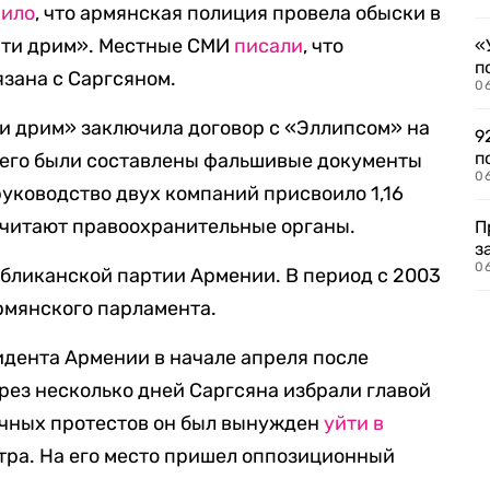
щило
, что армянская полиция провела обыски в
ити дрим». Местные СМИ
писали
, что
«
п
зана с Саргсяном.
0
и дрим» заключила договор с «Эллипсом» на
9
п
чего были составлены фальшивые документы
0
руководство двух компаний присвоило 1,16
 считают правоохранительные органы.
П
з
0
бликанской партии Армении. В период с 2003
армянского парламента.
идента Армении в начале апреля после
рез несколько дней Саргсяна избрали главой
ячных протестов он был вынужден
уйти в
тра. На его место пришел оппозиционный