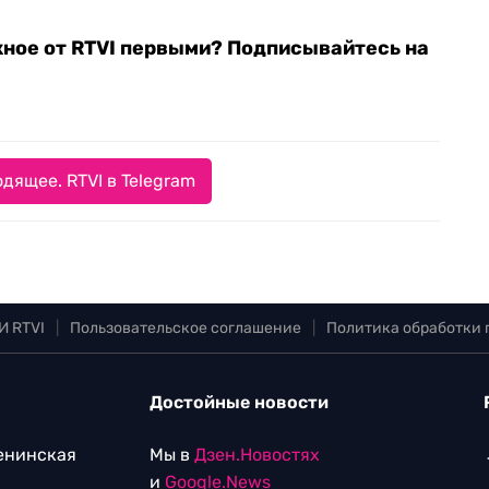
жное от RTVI первыми? Подписывайтесь на
дящее. RTVI в Telegram
И RTVI
|
Пользовательское соглашение
|
Политика обработки
Достойные новости
Ленинская
Мы в
Дзен.Новостях
и
Google.News