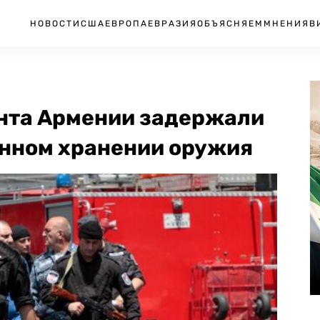
НОВОСТИ
США
ЕВРОПА
ЕВРАЗИЯ
ОБЪЯСНЯЕМ
МНЕНИЯ
В
нта Армении задержали
онном хранении оружия