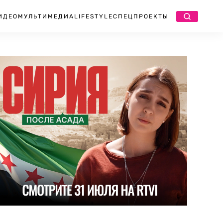
ИДЕО
МУЛЬТИМЕДИА
LIFESTYLE
СПЕЦПРОЕКТЫ