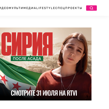
ИДЕО
МУЛЬТИМЕДИА
LIFESTYLE
СПЕЦПРОЕКТЫ