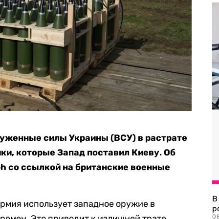
уженные силы Украины (ВСУ) в растрате
ки, которые Запад поставил Киеву. Об
ph со ссылкой на британские военные
В
рмия использует западное оружие в
р
времен. Это приводит к излишней трате
08