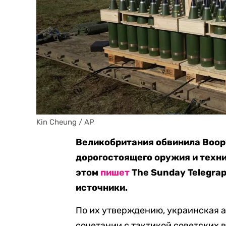
Kin Cheung / AP
Великобритания обвинила Воор
дорогостоящего оружия и техни
этом
пишет
The Sunday Telegra
источники.
По их утверждению, украинская а
сочетании с тактикой советских 