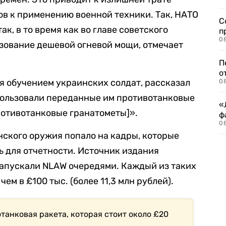
в к применению военной техники. Так, НАТО
С
, в то время как во главе советского
п
08
зование дешевой огневой мощи, отмечает
П
о
я обучением украинских солдат, рассказал
08
спользовали переданные им противотанковые
«
ротивотанковые гранатометы]».
ф
0
ского оружия попало на кадры, которые
 для отчетности. Источник издания
запускали NLAW очередями. Каждый из таких
чем в £100 тыс. (более 11,3 млн рублей).
танковая ракета, которая стоит около £20